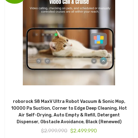
$1.599.990.
$999.990.
roborock S8 MaxV Ultra Robot Vacuum & Sonic Mop,
10000 Pa Suction, Corner to Edge Deep Cleaning, Hot
Air Self-Drying, Auto Empty & Refill, Detergent
Dispenser, Obstacle Avoidance, Black (Renewed)
El
El
$
2.999.990
$
2.499.990