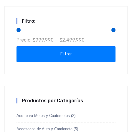
precio
precio
original
actual
era:
es:
Filtro:
$2.999.990.
$2.499.990.
Precio
Precio
Precio:
$999.990
—
$2.499.990
mínimo
máximo
Filtrar
Productos por Categorías
Acc. para Motos y Cuatrimotos
(2)
Accesorios de Auto y Camioneta
(5)