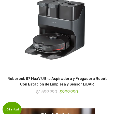
Roborock S7 MaxV Ultra Aspiradora y Fregadora Robot
Con Estación de Limpieza y Sensor LiDAR
El
El
$
1.599.990
$
999.990
precio
precio
original
actual
¡Oferta!
era:
es: