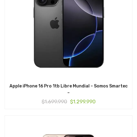
Apple iPhone 16 Pro 1tb Libre Mundial – Somos Smartec
–
El
El
$
1.699.990
$
1.299.990
precio
precio
original
actual
era:
es:
$1.699.990.
$1.299.990.