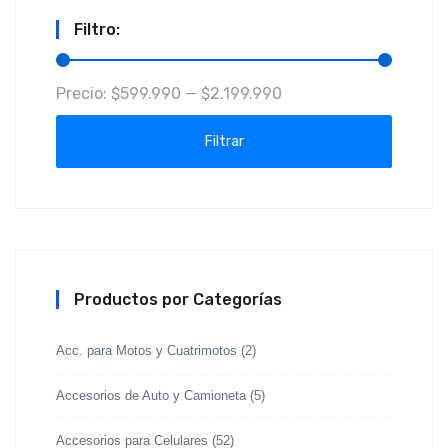
Filtro:
Precio
Precio
Precio:
$599.990
—
$2.199.990
mínimo
máximo
Filtrar
Productos por Categorías
Acc. para Motos y Cuatrimotos
(2)
Accesorios de Auto y Camioneta
(5)
Accesorios para Celulares
(52)