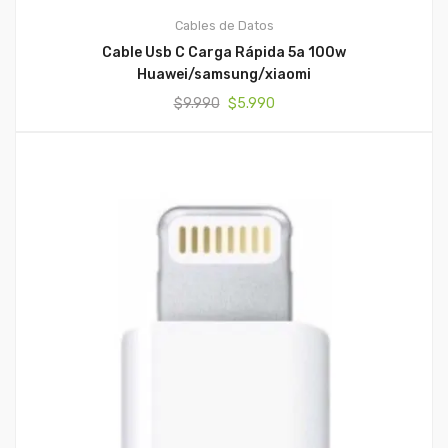
Cables de Datos
Cable Usb C Carga Rápida 5a 100w
Huawei/samsung/xiaomi
El
El
$
9.990
$
5.990
precio
precio
original
actual
era:
es:
$9.990.
$5.990.