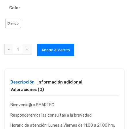
Color
Blanco
Cable 2m Lightning Apple 2m, iPhone 5-6-7-8-x-11-12 Smartec qu
Añadir al carrito
Descripción
Información adicional
Valoraciones (0)
Bienvenid@ a SMARTEC
Responderemos las consultas a la brevedad!
Horario de atención: Lunes a Viernes de 11:00 a 21:00 hrs,