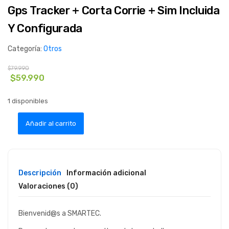
Gps Tracker + Corta Corrie + Sim Incluida
Y Configurada
Categoría:
Otros
$
79.990
El
El
$
59.990
precio
precio
original
actual
era:
es:
1 disponibles
$79.990.
$59.990.
Añadir al carrito
Descripción
Información adicional
Valoraciones (0)
Bienvenid@s a SMARTEC.