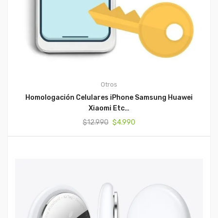
Otros
Homologación Celulares iPhone Samsung Huawei
Xiaomi Etc…
El
El
$
12.990
$
4.990
precio
precio
original
actual
era:
es:
$12.990.
$4.990.