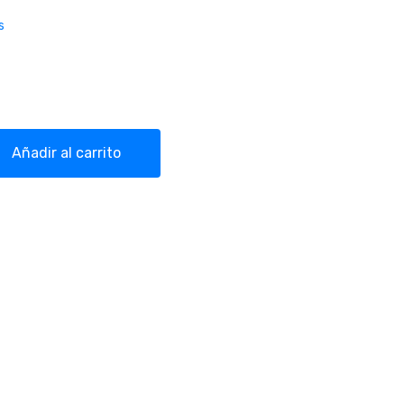
s
do Para iPhone 11 Pro Smartec quantity
Añadir al carrito