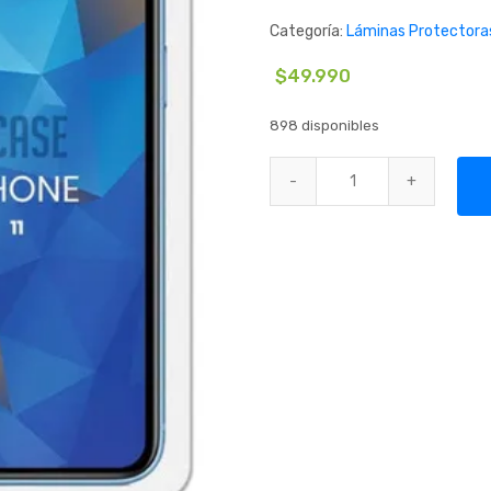
Categoría:
Láminas Protectora
$
49.990
898 disponibles
Pack 10 Micas De Vidrio Templa