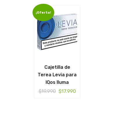
¡Oferta!
Cajetilla de
Terea Levia para
IQos Iluma
El
El
$
19.990
$
17.990
precio
precio
original
actual
era:
es:
$19.990.
$17.990.